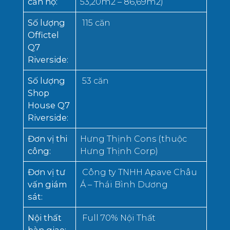
căn hộ
:
53,20m2 – 86,69m2)
Số lượng
115 căn
Offictel
Q7
Riverside
:
Số lượng
53 căn
Shop
House Q7
Riverside
:
Đơn vị thi
Hưng Thịnh Cons (thuộc
công
:
Hưng Thịnh Corp)
Đơn vị tư
Công ty TNHH Apave Châu
vấn giám
Á – Thái Bình Dương
sát
:
Nội thất
Full 70% Nội Thất