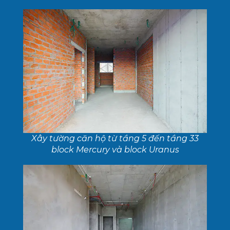
Xây tường căn hộ từ tầng 5 đến tầng 33
block Mercury và block Uranus