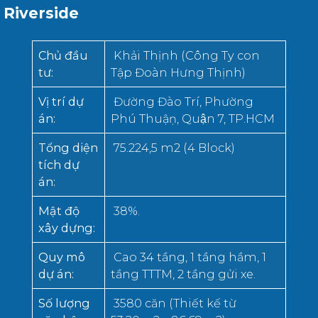
Riverside
Chủ đầu
Khải Thịnh (Công Ty con
tư
:
Tập Đoàn Hưng Thịnh)
Vị trí dự
Đường Đào Trí, Phường
án
:
Phú Thuậṇ, Quận 7, TP.HCM
Tổng diện
75.224,5 m2 (4 Block)
tích dự
án
:
Mật độ
38%.
xây dựng
:
Quy mô
Cao 34 tầng, 1 tầng hầm, 1
dự án
:
tầng TTTM, 2 tầng gửi xe.
Số lượng
3580 căn (Thiết kế từ