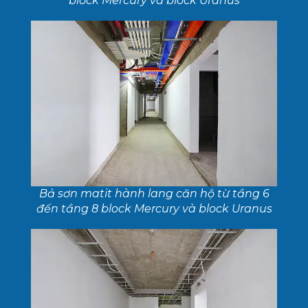
block Mercury và block Uranus
Bả sơn matit hành lang căn hộ từ tầng 6
đến tầng 8 block Mercury và block Uranus