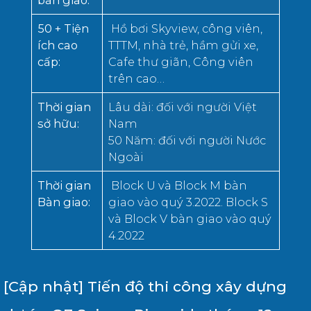
bàn giao
:
50 + Tiện
Hồ bơi Skyview, công viên,
ích cao
TTTM, nhà trẻ, hầm gửi xe,
cấp
:
Cafe thư giãn, Công viên
trên cao…
Thời gian
Lâu dài: đối với người Việt
sở hữu
:
Nam
50 Năm: đối với người Nước
Ngoài
Thời gian
Block U và Block M bàn
B
àn giao
:
giao vào quý 3.2022. Block S
và Block V bàn giao vào quý
4.2022
[Cập nhật] Tiến độ thi công xây dựng