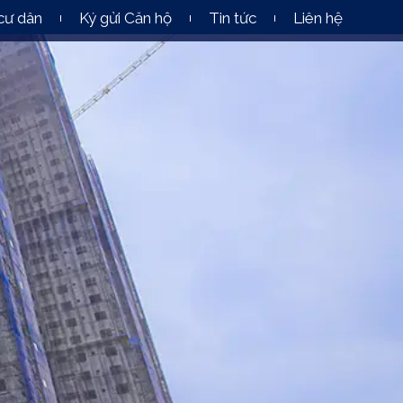
cư dân
Ký gửi Căn hộ
Tin tức
Liên hệ