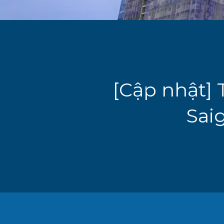
[Cập nhật] 
Sai