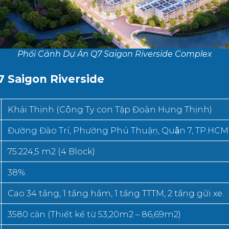
Phối Cảnh Dự Án Q7 Saigon Riverside Complex
 Saigon Riverside
Khải Thịnh (Công Ty con Tập Đoàn Hưng Thịnh)
Đường Đào Trí, Phường Phú Thuậṇ, Quận 7, TP.HCM
75.224,5 m2 (4 Block)
38%.
Cao 34 tầng, 1 tầng hầm, 1 tầng TTTM, 2 tầng gửi xe.
3580 căn (Thiết kế từ 53,20m2 – 86,69m2)