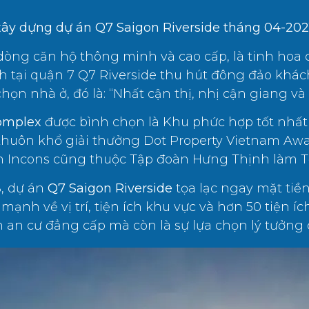
xây dựng dự án Q7 Saigon Riverside tháng 04-202
dòng căn hộ thông minh và cao cấp, là tinh hoa c
 tại quận 7 Q7 Riverside thu hút đông đảo khá
họn nhà ở, đó là: “Nhất cận thị, nhị cận giang và 
Complex
được bình chọn là Khu phức hợp tốt nhất
huôn khổ giải thưởng Dot Property Vietnam Awa
nh Incons cũng thuộc Tập đoàn Hưng Thịnh làm T
8, dự án
Q7 Saigon Riverside
tọa lạc ngay mặt tiền
mạnh về vị trí, tiện ích khu vực và hơn 50 tiện íc
n an cư đẳng cấp mà còn là sự lựa chọn lý tưởng