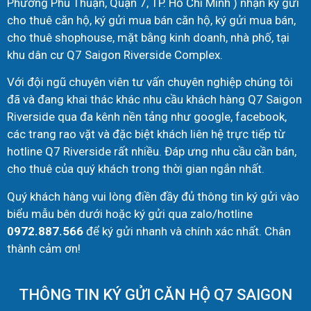
Phường Phú Thuận, Quận 7, TP. Hồ Chí Minh ) nhận ký gửi
cho thuê căn hộ, ký gửi mua bán căn hộ, ký gửi mua bán,
cho thuê shophouse, mặt bằng kinh doanh, nhà phố, tại
khu dân cư Q7 Saigon Riverside Complex.
Với đội ngũ chuyên viên tư vấn chuyên nghiệp chúng tôi
đã và đang khai thác khác nhu cầu khách hàng Q7 Saigon
Riverside qua đa kênh nền tảng như google, facebook,
các trang rao vặt và đặc biệt khách liên hệ trực tiếp từ
hotline Q7 Riverside rất nhiều. Đáp ưng nhu cầu cần bán,
cho thuê của quý khách trong thời gian ngắn nhất.
Quý khách hàng vui lòng điền đầy đủ thông tin ký gửi vào
biểu mẫu bên dưới hoặc ký gửi qua zalo/hotline
0972.887.566
để ký gửi nhanh và chính xác nhất. Chân
thành cảm ơn!
THÔNG TIN KÝ GỬI CĂN HỘ Q7 SAIGON