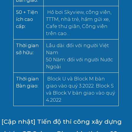
bàn giao
:
50 + Tiện
Hồ bơi Skyview, công viên,
ích cao
TTTM, nhà trẻ, hầm gửi xe,
cấp
:
Cafe thư giãn, Công viên
trên cao…
Thời gian
Lâu dài: đối với người Việt
sở hữu
:
Nam
50 Năm: đối với người Nước
Ngoài
Thời gian
Block U và Block M bàn
B
àn giao
:
giao vào quý 3.2022. Block S
và Block V bàn giao vào quý
4.2022
[Cập nhật] Tiến độ thi công xây dựng