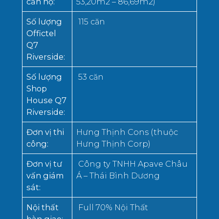
căn hộ
:
53,20m2 – 86,69m2)
Số lượng
115 căn
Offictel
Q7
Riverside
:
Số lượng
53 căn
Shop
House Q7
Riverside
:
Đơn vị thi
Hưng Thịnh Cons (thuộc
công
:
Hưng Thịnh Corp)
Đơn vị tư
Công ty TNHH Apave Châu
vấn giám
Á – Thái Bình Dương
sát
:
Nội thất
Full 70% Nội Thất