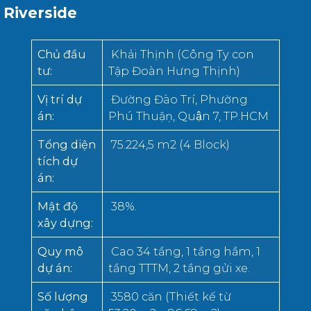
Riverside
Chủ đầu
Khải Thịnh (Công Ty con
tư
:
Tập Đoàn Hưng Thịnh)
Vị trí dự
Đường Đào Trí, Phường
án
:
Phú Thuậṇ, Quận 7, TP.HCM
Tổng diện
75.224,5 m2 (4 Block)
tích dự
án
:
Mật độ
38%.
xây dựng
:
Quy mô
Cao 34 tầng, 1 tầng hầm, 1
dự án
:
tầng TTTM, 2 tầng gửi xe.
Số lượng
3580 căn (Thiết kế từ