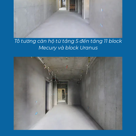
Tô tường căn hộ từ tầng 5 đến tầng 11 block
Mecury và block Uranus