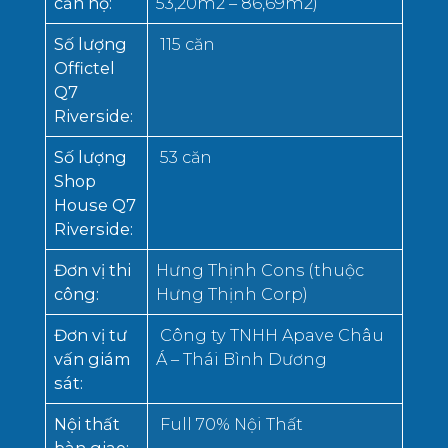
căn hộ
:
53,20m2 – 86,69m2)
Số lượng
115 căn
Offictel
Q7
Riverside
:
Số lượng
53 căn
Shop
House Q7
Riverside
:
Đơn vị thi
Hưng Thịnh Cons (thuộc
công
:
Hưng Thịnh Corp)
Đơn vị tư
Công ty TNHH Apave Châu
vấn giám
Á – Thái Bình Dương
sát
:
Nội thất
Full 70% Nội Thất