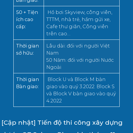
bàn giao
:
50 + Tiện
Hồ bơi Skyview, công viên,
ích cao
TTTM, nhà trẻ, hầm gửi xe,
cấp
:
Cafe thư giãn, Công viên
trên cao…
Thời gian
Lâu dài: đối với người Việt
sở hữu
:
Nam
50 Năm: đối với người Nước
Ngoài
Thời gian
Block U và Block M bàn
B
àn giao
:
giao vào quý 3.2022. Block S
và Block V bàn giao vào quý
4.2022
[Cập nhật] Tiến độ thi công xây dựng