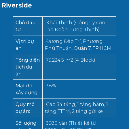
Riverside
Chủ đầu
Khải Thịnh (Công Ty con
tư
:
Tập Đoàn Hưng Thịnh)
Vị trí dự
Đường Đào Trí, Phường
án
:
Phú Thuậṇ, Quận 7, TP.HCM
Tổng diện
75.224,5 m2 (4 Block)
tích dự
án
:
Mật độ
38%.
xây dựng
:
Quy mô
Cao 34 tầng, 1 tầng hầm, 1
dự án
:
tầng TTTM, 2 tầng gửi xe.
Số lượng
3580 căn (Thiết kế từ