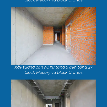
block Mecury và block Uranus
Xây tường căn hộ từ tầng 5 đến tầng 27
block Mecury và block Uranus