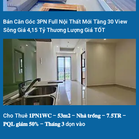
Bán Căn Góc 3PN Full Nội Thất Mới Tầng 30 View
Sông Giá 4,15 Tỷ Thương Lượng Giá TỐT
Cho Thuê 𝟏𝐏𝐍𝟏𝐖𝐂 – 𝟓𝟑𝐦𝟐 – 𝐍𝐡𝐚̀ 𝐭𝐫𝐨̂́𝐧𝐠 – 𝟕.𝟓𝐓𝐑 –
𝐏𝐐𝐋 𝐠𝐢𝐚̉𝐦 𝟓𝟎% – 𝐓𝐡𝐚́𝐧𝐠 𝟑 dọn vào