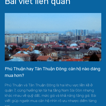
Bài viết liên quan
Phú Thuận hay Tân Thuận Đông: căn hộ nào đáng
mua hơn?
Phú Thuận và Tân Thuận Đông là hai khu vực liền kề ở
quận 7, cùng hưởng lợi từ hạ tầng Nam Sài Gòn nhưng
khác nhau về quỹ đất, mức giá và khả năng tăng giá. Bài
viết giúp người mua căn hộ nhìn rõ ưu nhược điểm từng