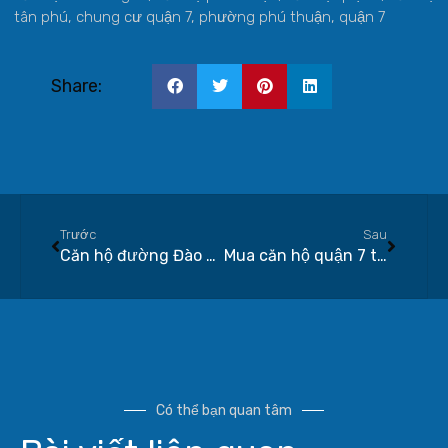
tân phú
,
chung cư quận 7
,
phường phú thuận
,
quận 7
Share:
Trước
Sau
Căn hộ đường Đào Trí có phù hợp mua để ở lâu dài?
Mua căn hộ quận 7 trả góp năm 2026 cần chuẩn bị gì?
Có thể bạn quan tâm