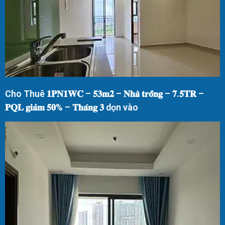
Cho Thuê 𝟏𝐏𝐍𝟏𝐖𝐂 – 𝟓𝟑𝐦𝟐 – 𝐍𝐡𝐚̀ 𝐭𝐫𝐨̂́𝐧𝐠 – 𝟕.𝟓𝐓𝐑 –
𝐏𝐐𝐋 𝐠𝐢𝐚̉𝐦 𝟓𝟎% – 𝐓𝐡𝐚́𝐧𝐠 𝟑 dọn vào