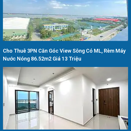
Cho Thuê 3PN Căn Góc View Sông Có ML, Rèm Máy
Nước Nóng 86.52m2 Giá 13 Triệu