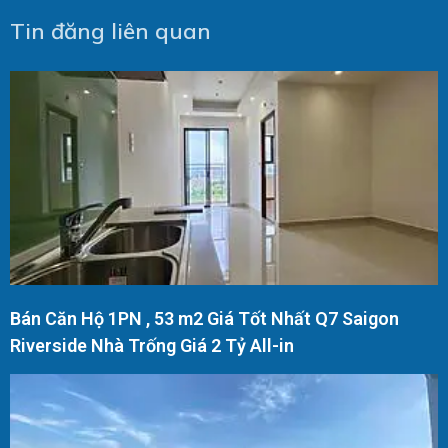
Tin đăng liên quan
Bán Căn Hộ 1PN , 53 m2 Giá Tốt Nhất Q7 Saigon
Riverside Nhà Trống Giá 2 Tỷ All-in