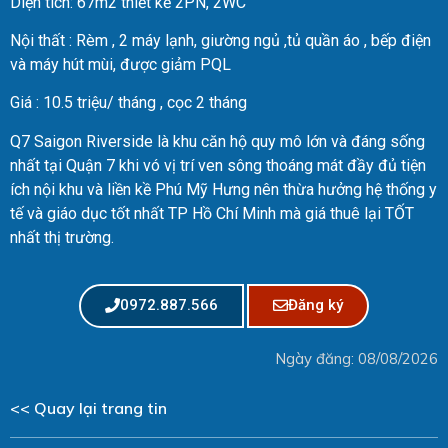
Diện tích: 67m2 thiết kế 2PN, 2WC
Nội thất : Rèm , 2 máy lạnh, giường ngủ ,tủ quần áo , bếp điện
và máy hút mùi, được giảm PQL
Giá : 10.5 triệu/ tháng , cọc 2 tháng
Q7 Saigon Riverside là khu căn hộ quy mô lớn và đáng sống
nhất tại Quận 7 khi vó vị trí ven sông thoáng mát đầy đủ tiện
ích nội khu và liền kề Phú Mỹ Hưng nên thừa hưởng hệ thống y
tế và giáo dục tốt nhất TP Hồ Chí Minh mà giá thuê lại TỐT
nhất thị trường.
0972.887.566
Đăng ký
Ngày đăng: 08/08/2026
<< Quay lại trang tin