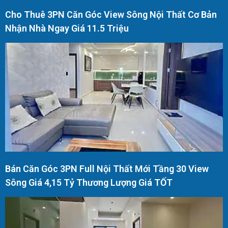
Cho Thuê 3PN Căn Góc View Sông Nội Thất Cơ Bản
Nhận Nhà Ngay Giá 11.5 Triệu
Bán Căn Góc 3PN Full Nội Thất Mới Tầng 30 View
Sông Giá 4,15 Tỷ Thương Lượng Giá TỐT