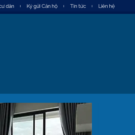
cư dân
Ký gửi Căn hộ
Tin tức
Liên hệ