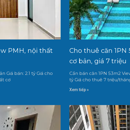
w PMH, nội thất
Cho thuê căn 1PN 5
cơ bản, giá 7 triệu
 Giá bán: 2.1 tỷ Giá cho
Cần bán căn 1PN 53m2 View 
ất cơ
tỷ Giá cho thuê 7 triệu/thá
Xem tiếp »