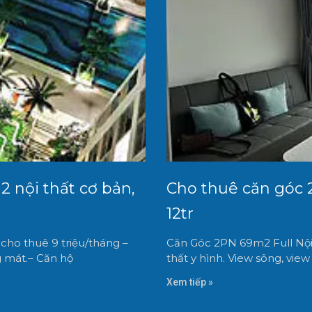
 nội thất cơ bản,
Cho thuê căn góc 2
12tr
ho thuê 9 triệu/tháng –
Căn Góc 2PN 69m2 Full Nội T
g mát.– Căn hộ
thất y hình. View sông, vie
Xem tiếp »