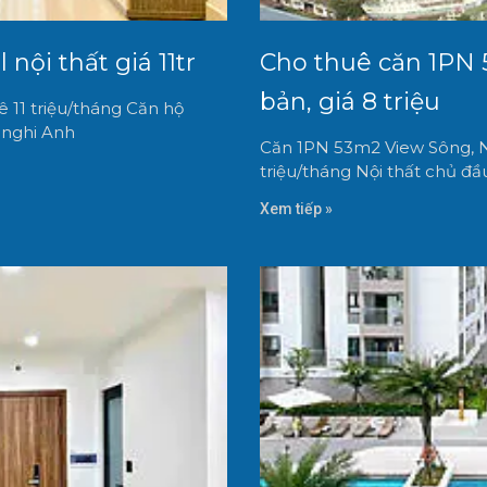
nội thất giá 11tr
Cho thuê căn 1PN 
bản, giá 8 triệu
 11 triệu/tháng Căn hộ
n nghi Anh
Căn 1PN 53m2 View Sông, N
triệu/tháng Nội thất chủ đầu
Xem tiếp »