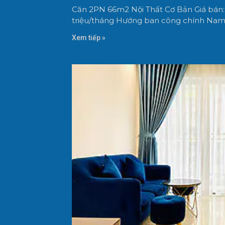
Căn 2PN 66m2 Nội Thất Cơ Bản Giá bán: 2
triệu/tháng Hướng ban công chính Nam,
Xem tiếp »