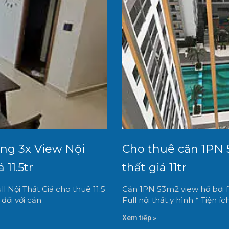
ng 3x View Nội
Cho thuê căn 1PN 5
 11.5tr
thất giá 11tr
Nội Thất Giá cho thuê 11.5
Căn 1PN 53m2 view hồ bơi ful
 đối với căn
Full nội thất y hình * Tiện ích
Xem tiếp »