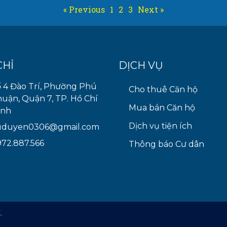
« Previous
1
2
3
Next »
CHỈ
DỊCH VỤ
 4 Đào Trí, Phường Phú
Cho thuê Căn hộ
uận, Quận 7, TP. Hồ Chí
Mua bán Căn hộ
inh
Dịch vụ tiện ích
uduyen0306@gmail.com
72.887.566
Thông báo Cư dân
.