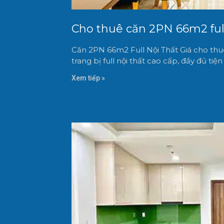
Cho thuê căn 2PN 66m2 full 
Căn 2PN 66m2 Full Nội Thất Giá cho thuê
trang bị full nội thất cao cấp, đầy đủ tiệ
Xem tiếp »