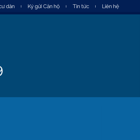
cư dân
Ký gửi Căn hộ
Tin tức
Liên hệ
9